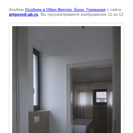
Альбом
Особняк в Обер-Винтер. Бонн. Германия
с сайта
artgorod-ab.ru
. Вы просматриваете изображение 11 из 12